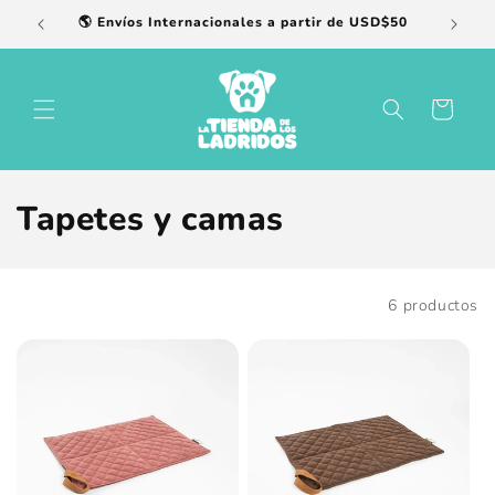
Ir
🌎 Envíos Internacionales a partir de USD$50
directamente
al contenido
Carrito
C
Tapetes y camas
o
l
Filtrar
6 productos
e
c
c
i