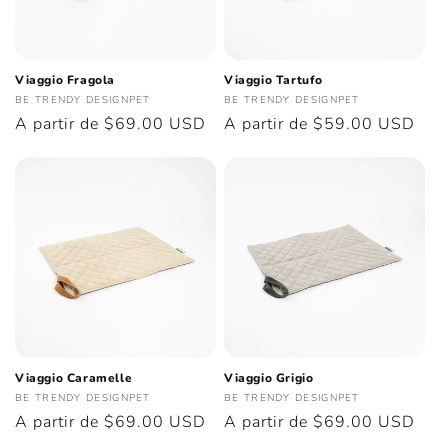
ó
n
Viaggio Fragola
Viaggio Tartufo
:
Proveedor:
Proveedor:
BE TRENDY DESIGNPET
BE TRENDY DESIGNPET
Precio
A partir de $69.00 USD
Precio
A partir de $59.00 USD
habitual
habitual
Viaggio Caramelle
Viaggio Grigio
Proveedor:
Proveedor:
BE TRENDY DESIGNPET
BE TRENDY DESIGNPET
Precio
A partir de $69.00 USD
Precio
A partir de $69.00 USD
habitual
habitual