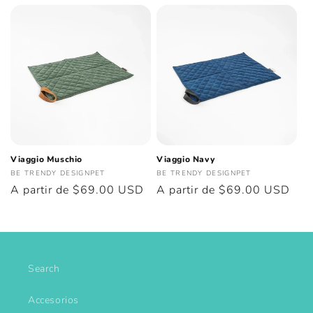
Viaggio Muschio
Viaggio Navy
Proveedor:
Proveedor:
BE TRENDY DESIGNPET
BE TRENDY DESIGNPET
Precio
A partir de $69.00 USD
Precio
A partir de $69.00 USD
habitual
habitual
Search
Accesorios